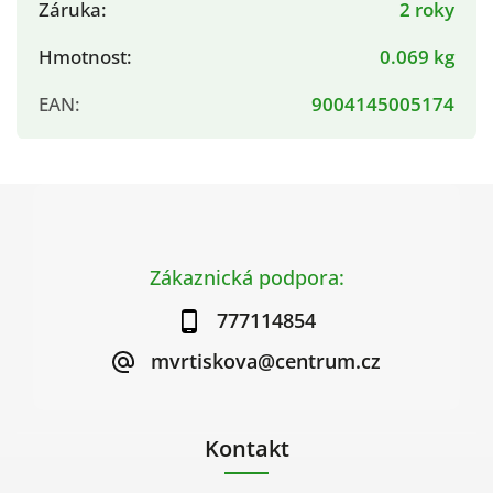
Záruka
:
2 roky
Hmotnost
:
0.069 kg
EAN
:
9004145005174
Zákaznická podpora:
777114854
mvrtiskova@centrum.cz
Kontakt