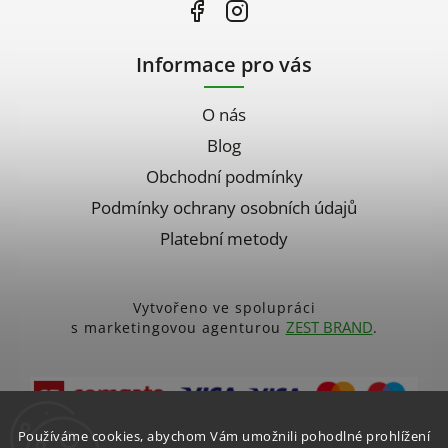
Informace pro vás
O nás
Blog
Obchodní podmínky
Podmínky ochrany osobních údajů
Platební metody
Vytvořeno ve spolupráci
ZEST BRAND
s marketingovou agenturou
.
Platební brána ComGate
Používáme cookies, abychom Vám umožnili pohodlné prohlížení