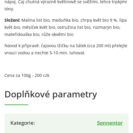
nápoj. Čaj chutná výrazně květinově se svěžími, lehce trpkými
tóny.
Složení:
Malina list bio, meduňka bio, chrpa květ bio 9 %, lípa
květ bio, měsíček květ bio, ostružina list bio, rozmarýn bio,
mateřídouška bio, růže okvětní bio
Návod k přípravě: čajovou lžičku na šálek (cca 200 ml) přelejte
vroucí vodou a nechte 5-10 min. luhovat.
Cena za 100g - 200 czk
Doplňkové parametry
Kategorie
:
Sonnentor