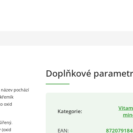
Doplňkové paramet
o název pochází
 křemík
ko oxid
Vitam
Kategorie
:
min
šířený.
 (oxid
EAN
:
872079184