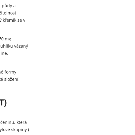
í půdy a
itelnost
 křemík se v
 70 mg
 uhlíku vázaný
jiné,
šné formy
é složení,
T)
učeninu, která
lové skupiny (-