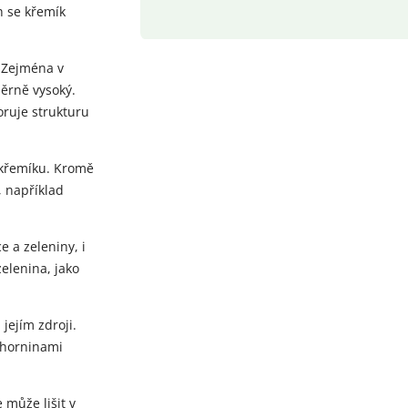
h se křemík
. Zejména v
měrně vysoký.
oruje strukturu
 křemíku. Kromě
, například
e a zeleniny, i
elenina, jako
jejím zdroji.
 horninami
 může lišit v