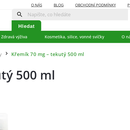
O NÁS
BLOG
OBCHODNÍ PODMÍNKY
P
Hledat
Zdravá výživa
Kosmetika, silice, vonné svíčky
O n
y
Křemík 70 mg – tekutý 500 ml
/
tý 500 ml