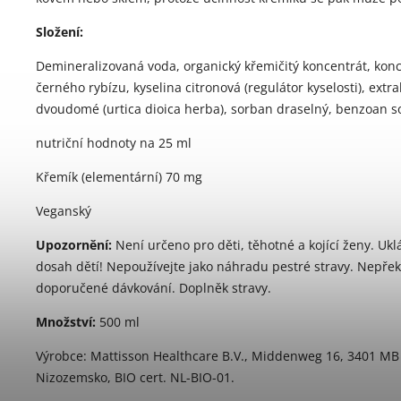
Složení:
Demineralizovaná voda, organický křemičitý koncentrát, konc
černého rybízu, kyselina citronová (regulátor kyselosti), extra
dvoudomé (urtica dioica herba), sorban draselný, benzoan s
nutriční hodnoty na 25 ml
Křemík (elementární) 70 mg
Veganský
Upozornění:
Není určeno pro děti, těhotné a kojící ženy. Uk
dosah dětí! Nepoužívejte jako náhradu pestré stravy. Nepřek
doporučené dávkování. Doplněk stravy.
Množství:
500 ml
Výrobce: Mattisson Healthcare B.V., Middenweg 16, 3401 MB I
Nizozemsko, BIO cert. NL-BIO-01.