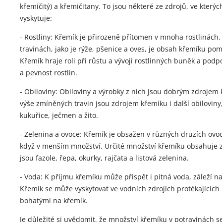
křemičitý) a křemičitany. To jsou některé ze zdrojů, ve kterýc
vyskytuje:
- Rostliny: Křemík je přirozeně přítomen v mnoha rostlinách
travinách, jako je rýže, pšenice a oves, je obsah křemíku po
Křemík hraje roli při růstu a vývoji rostlinných buněk a podp
a pevnost rostlin.
- Obiloviny: Obiloviny a výrobky z nich jsou dobrým zdrojem
výše zmíněných travin jsou zdrojem křemíku i další obiloviny
kukuřice, ječmen a žito.
- Zelenina a ovoce: Křemík je obsažen v různých druzích ovoc
když v menším množství. Určité množství křemíku obsahuje z
jsou fazole, řepa, okurky, rajčata a listová zelenina.
- Voda: K příjmu křemíku může přispět i pitná voda, záleží na 
Křemík se může vyskytovat ve vodních zdrojích protékajících
bohatými na křemík.
Je důležité si uvědomit, že množství křemíku v potravinách se