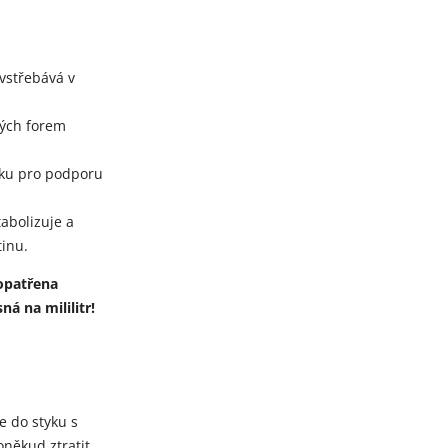
vstřebává v
ných forem
míku pro podporu
abolizuje a
tinu.
opatřena
á na mililitr!
e do styku s
někud ztratit.