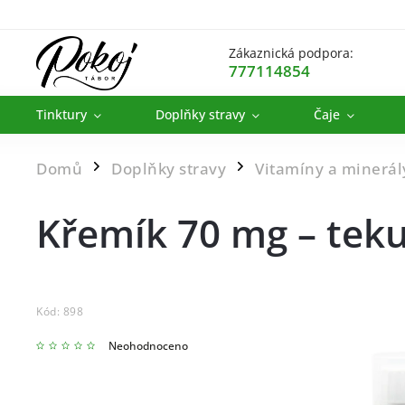
Zákaznická podpora:
777114854
Tinktury
Doplňky stravy
Čaje
Domů
Doplňky stravy
Vitamíny a minerál
/
/
Křemík 70 mg – teku
Kód:
898
Neohodnoceno