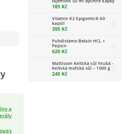
tajemství 50 ml Bylinné kapky
185 Kč
Vitamin K2 Epigemic® 60
kapslí
395 Kč
Puhdistamo Betain HCL +
Pepsin
620 Kč
Mattisson Keltská sůl hrubá -
Keltská mořská sůl – 1000 g
ry
240 Kč
íny a
erály
0693