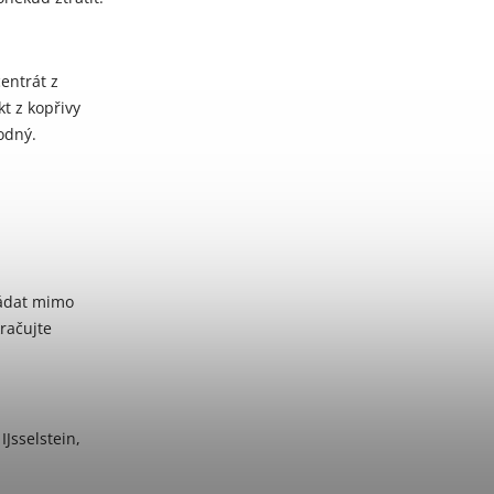
entrát z
kt z kopřivy
odný.
ládat mimo
račujte
Jsselstein,