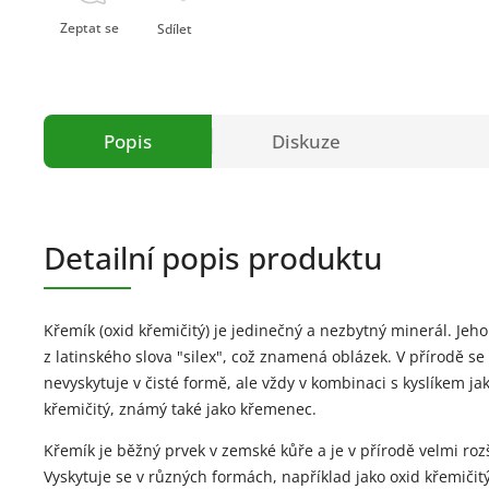
Zeptat se
Sdílet
Popis
Diskuze
Detailní popis produktu
Křemík (oxid křemičitý) je jedinečný a nezbytný minerál. Jeh
z latinského slova "silex", což znamená oblázek. V přírodě se
nevyskytuje v čisté formě, ale vždy v kombinaci s kyslíkem ja
křemičitý, známý také jako křemenec.
Křemík je běžný prvek v zemské kůře a je v přírodě velmi roz
Vyskytuje se v různých formách, například jako oxid křemičitý