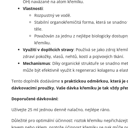
OH) navázané na atom křemíku.
Vlastnosti
:
Rozpustný ve vodě.
Stabilní organokřemičitá forma, která se snadno 
těle.
Považován za jednu z nejlépe biologicky dostup
křemíku.
Využití v doplňcích stravy
: Používá se jako zdroj kře
zdraví pokožky, vlasů, nehtů, kostí a pojivových tkání.
Mechanismus
: Díky organické struktuře se snadno met
může být efektivně využit k regeneraci kolagenu a elas
Tento doplněk dodáváme
s praktickou odměrkou, která je 
dávkovacími proužky. Vaše dávka křemíku je tak vždy přesn
Doporučené dávkování:
Užívejte 25 ml jednou denně nalačno, nejlépe ráno.
Důležité pro optimální účinnost: roztok křemíku nepřicházejt
kovem nebo sklem, protože účinnost křemíku se pak může po