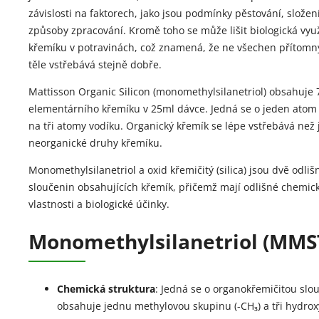
závislosti na faktorech, jako jsou podmínky pěstování, složen
způsoby zpracování. Kromě toho se může lišit biologická využ
křemíku v potravinách, což znamená, že ne všechen přítomný
těle vstřebává stejně dobře.
Mattisson Organic Silicon (monomethylsilanetriol) obsahuje
elementárního křemíku v 25ml dávce. Jedná se o jeden atom
na tři atomy vodíku. Organický křemík se lépe vstřebává než 
neorganické druhy křemíku.
Monomethylsilanetriol a oxid křemičitý (silica) jsou dvě odli
sloučenin obsahujících křemík, přičemž mají odlišné chemick
vlastnosti a biologické účinky.
Monomethylsilanetriol (MMS
Chemická struktura
: Jedná se o organokřemičitou slo
obsahuje jednu methylovou skupinu (-CH₃) a tři hydroxy