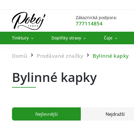
Zákaznická podpora:
777114854
Tinktury
Doplňky stravy
Čaje
Domů
Prodávané značky
Bylinné kapky
/
/
Bylinné kapky
Nejlevnější
Nejdražší