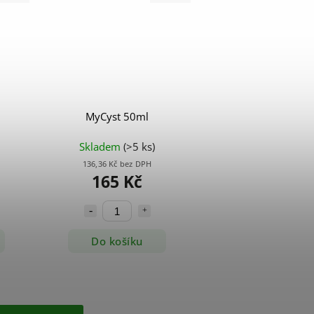
MyCyst 50ml
Skladem
(>5 ks)
136,36 Kč bez DPH
165 Kč
Do košíku