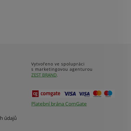
Vytvořeno ve spolupráci
s marketingovou agenturou
ZEST BRAND
.
Platební brána ComGate
h údajů