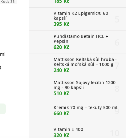
185 Kč
Kód:
33
Vitamin K2 Epigemic® 60
kapslí
395 Kč
Puhdistamo Betain HCL +
Pepsin
620 Kč
0ml
Mattisson Keltská sůl hrubá -
Keltská mořská sůl – 1000 g
)
240 Kč
Mattisson Sójový lecitin 1200
mg - 90 kapslí
510 Kč
Křemík 70 mg – tekutý 500 ml
660 Kč
Vitamin E 400
320 Kč