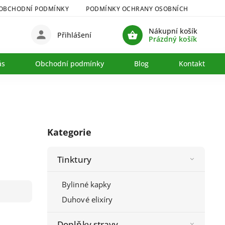
OBCHODNÍ PODMÍNKY
PODMÍNKY OCHRANY OSOBNÍCH ÚDAJŮ
Nákupní košík
Přihlášení
Prázdný košík
ás
Obchodní podmínky
Blog
Kontakty
Kategorie
Tinktury
Bylinné kapky
Duhové elixíry
Doplňky stravy