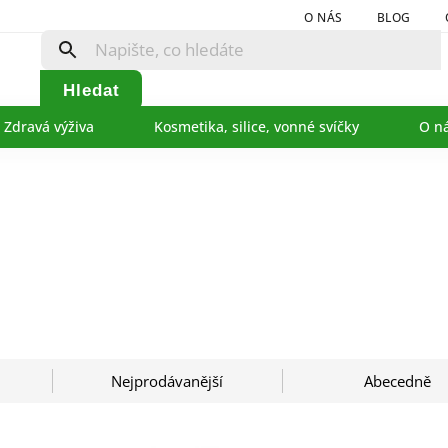
O NÁS
BLOG
Hledat
Zdravá výživa
Kosmetika, silice, vonné svíčky
O n
Nejprodávanější
Abecedně