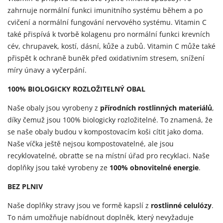
zahrnuje normální funkci imunitního systému během a po
cvičení a normální fungování nervového systému. Vitamin C
také přispívá k tvorbě kolagenu pro normální funkci krevních
cév, chrupavek, kostí, dásní, kůže a zubů. Vitamin C může také
přispět k ochraně buněk před oxidativním stresem, snížení
míry únavy a vyčerpání.
100% BIOLOGICKY ROZLOŽITELNÝ OBAL
Naše obaly jsou vyrobeny z
přírodních rostlinných materiálů
,
díky čemuž jsou 100% biologicky rozložitelné. To znamená, že
se naše obaly budou v kompostovacím koši cítit jako doma.
Naše víčka ještě nejsou kompostovatelné, ale jsou
recyklovatelné, obraťte se na místní úřad pro recyklaci. Naše
doplňky jsou také vyrobeny ze
100% obnovitelné energie
.
BEZ PLNIV
Naše doplňky stravy jsou ve formě kapslí z
rostlinné celulózy
.
To nám umožňuje nabídnout doplněk, který nevyžaduje