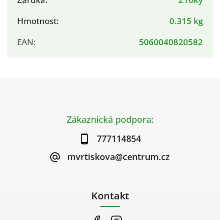
Hmotnost
:
0.315 kg
EAN
:
5060040820582
Zákaznická podpora:
777114854
mvrtiskova@centrum.cz
Kontakt