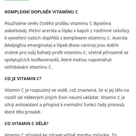
KOMPLEXNÍ DOPLNĚK VITAMÍNU C
Používáme směs čistého prášku vitaminu C (kyselina
askorbová), třešní acerola a šípku v kapsli z rostlinné celulózy
k vytvoření našich doplňků s komplexem vitaminu C. Acerola
(Malpighia emarginata) a šípek (Rose canina) jsou dobře
známé pro svůj bohatý profil vitamínu C, včetně přirozeně se
vyskytujících bioflavonoidů, které mohou napomáhat
vstřebávání vitamínu C.
CO JE VITAMIN C?
Vitamin C je rozpustný ve vodě, což znamená, že si jej tělo na
rozdíl od některých jiných živin neumí ukládat. Vitamin C je
silný antioxidant a přispívá k normální funkci řady procesů,
které tělo provádí.
CO VITAMIN C DĚLÁ?
Vitamin C přispívá ke zdravé výživě mnoha způsoby. To