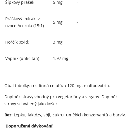
Šípkový prášek
5 mg
-
Práškový extrakt z
5 mg
-
ovoce Acerola (15:1)
Hořčík (oxid)
3 mg
Vápník (uhličitan)
1,97 mg
Obal tobolky: rostlinná celulóza 120 mg, maltodextrin.
Doplněk stravy vhodný pro vegetariány a vegany. Doplněk
stravy schválený jako košer.
Bez:
Lepku, laktózy, sóji, cukru, umělých konzervantů a barviv.
Doporučené dávkování: