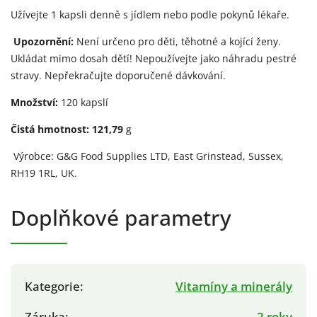
Užívejte 1 kapsli denně s jídlem nebo podle pokynů lékaře.
Upozornění:
Není určeno pro děti, těhotné a kojící ženy.
Ukládat mimo dosah dětí! Nepoužívejte jako náhradu pestré
stravy. Nepřekračujte doporučené dávkování.
Množství:
120 kapslí
Čistá hmotnost: 121,79
g
Výrobce: G&G Food Supplies LTD, East Grinstead, Sussex,
RH19 1RL, UK.
Doplňkové parametry
Kategorie
:
Vitamíny a minerály
Záruka
:
2 roky