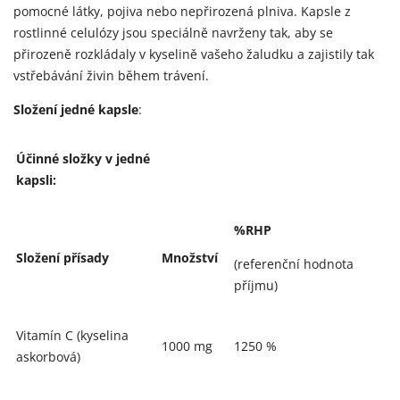
pomocné látky, pojiva nebo nepřirozená plniva. Kapsle z
rostlinné celulózy jsou speciálně navrženy tak, aby se
přirozeně rozkládaly v kyselině vašeho žaludku a zajistily tak
vstřebávání živin během trávení.
Složení jedné kapsle
:
Účinné složky v jedné
kapsli:
%RHP
Složení přísady
Množství
(referenční hodnota
příjmu)
Vitamín C (kyselina
1000 mg
1250 %
askorbová)