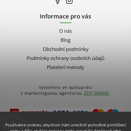
Informace pro vás
O nás
Blog
Obchodní podmínky
Podmínky ochrany osobních údajů
Platební metody
Vytvořeno ve spolupráci
ZEST BRAND
s marketingovou agenturou
.
Platební brána ComGate
Používáme cookies, abychom Vám umožnili pohodlné prohlížení
webu a díky analýze provozu webu neustále zlepšovali jeho