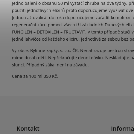
Jedno balení o obsahu 50 ml vystačí zhruba na dva týdny, p
použití jednotlivých elixírů proto doporučujeme využívat dvě
Jednou až dvakrát do roka doporučujeme zařadit komplexní 
regenerační kúru pomocí všech tří základních Duhových elixí
FUNGILEN – DETOXILEN – FRUCTAVIT. V tomto případě stačí v
jedné lahvičce od každého elixíru, jednotlivě za sebou bez p
Výrobce: Bylinné kapky, s.r.o., ČR. Nenahrazuje pestrou strav
mimo dosah dětí. Nepřekračujte denní dávku. Neskladujte 
slunci. Případný zákal není na závadu.
Cena za 100 ml 350 Kč.
Kontakt
Informa