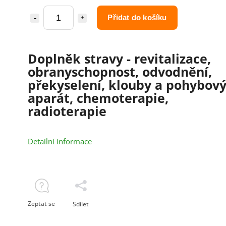
Přidat do košíku
Doplněk stravy - revitalizace,
obranyschopnost, odvodnění,
překyselení, klouby a pohybov
aparát, chemoterapie,
radioterapie
Detailní informace
Zeptat se
Sdílet