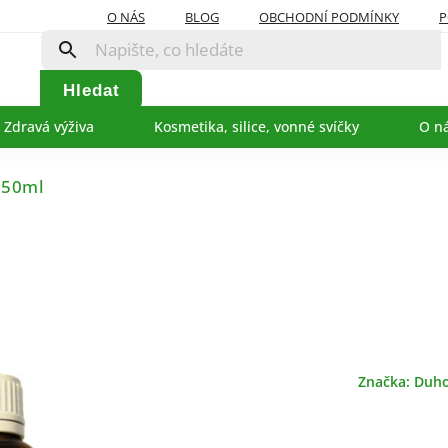
O NÁS
BLOG
OBCHODNÍ PODMÍNKY
P
Hledat
Zdravá výživa
Kosmetika, silice, vonné svíčky
O n
 50ml
Značka:
Duho