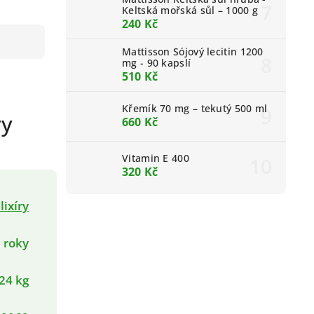
Keltská mořská sůl – 1000 g
240 Kč
Mattisson Sójový lecitin 1200
mg - 90 kapslí
510 Kč
Křemík 70 mg – tekutý 500 ml
ry
660 Kč
Vitamin E 400
320 Kč
ixíry
 roky
24 kg