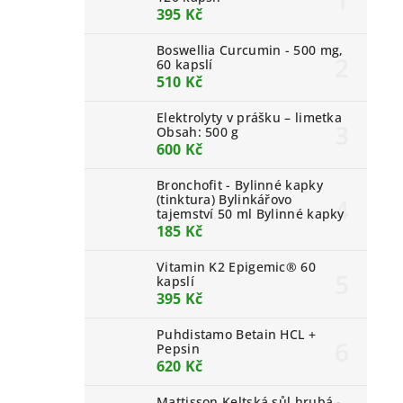
395 Kč
Boswellia Curcumin - 500 mg,
60 kapslí
510 Kč
Elektrolyty v prášku – limetka
Obsah: 500 g
600 Kč
Bronchofit - Bylinné kapky
(tinktura) Bylinkářovo
tajemství 50 ml Bylinné kapky
185 Kč
Vitamin K2 Epigemic® 60
kapslí
395 Kč
Puhdistamo Betain HCL +
Pepsin
620 Kč
Mattisson Keltská sůl hrubá -