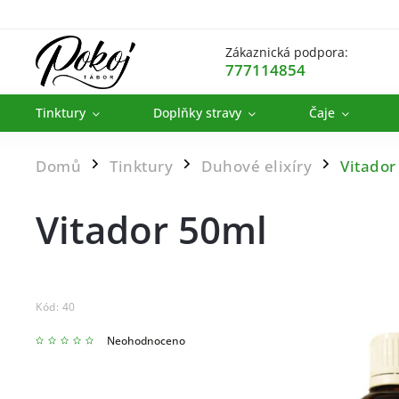
Zákaznická podpora:
777114854
Tinktury
Doplňky stravy
Čaje
Domů
Tinktury
Duhové elixíry
Vitador
/
/
/
Vitador 50ml
Kód:
40
Neohodnoceno