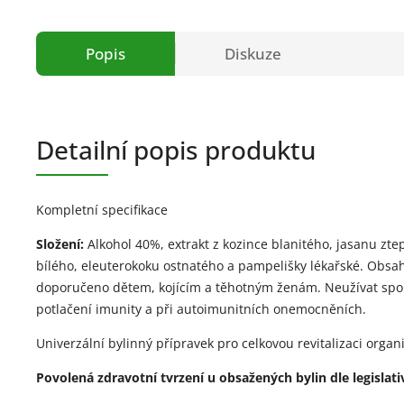
Popis
Diskuze
Detailní popis produktu
Kompletní specifikace
Složení:
Alkohol 40%, extrakt z kozince blanitého, jasanu ztep
bílého, eleuterokoku ostnatého a pampelišky lékařské. Obsa
doporučeno dětem, kojícím a těhotným ženám. Neužívat spol
potlačení imunity a při autoimunitních onemocněních.
Univerzální bylinný přípravek pro celkovou revitalizaci orga
Povolená zdravotní tvrzení u obsažených bylin dle legislati