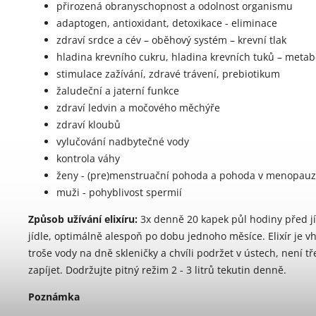
přirozená obranyschopnost a odolnost organismu
adaptogen, antioxidant, detoxikace - eliminace
zdraví srdce a cév – oběhový systém – krevní tlak
hladina krevního cukru, hladina krevních tuků – meta
stimulace zažívání, zdravé trávení, prebiotikum
žaludeční a jaterní funkce
zdraví ledvin a močového měchýře
zdraví kloubů
vylučování nadbytečné vody
kontrola váhy
ženy - (pre)menstruační pohoda a pohoda v menopau
muži - pohyblivost spermií
Způsob užívání elixíru:
3x denně 20 kapek půl hodiny před j
jídle, optimálně alespoň po dobu jednoho měsíce. Elixír je v
troše vody na dně skleničky a chvíli podržet v ústech, není t
zapíjet. Dodržujte pitný režim 2 - 3 litrů tekutin denně.
Poznámka