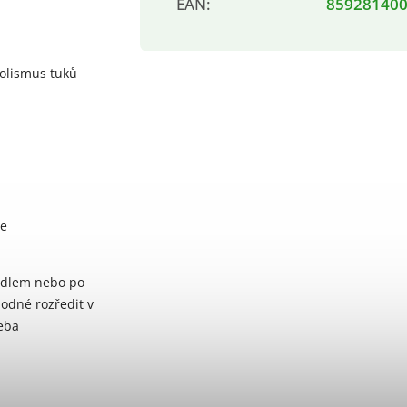
EAN
:
85928140
bolismus tuků
ze
ídlem nebo po
hodné rozředit v
řeba