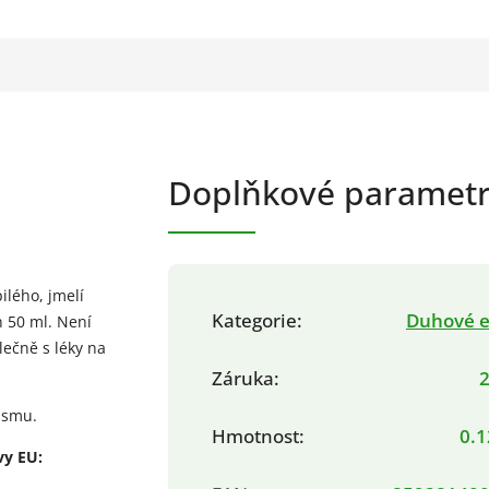
Doplňkové paramet
ilého, jmelí
Kategorie
:
Duhové el
h 50 ml. Není
ečně s léky na
Záruka
:
2
nismu.
Hmotnost
:
0.1
vy EU: