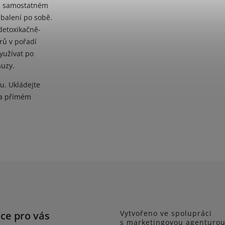
ři samostatném
 balení po sobě.
detoxikačně-
rů v pořadí
yužívat po
auzy.
u. Ukládejte
na přímém
ce pro vás
Vytvořeno ve spolupráci
s marketingovou agenturo